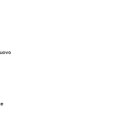
mmuovo
te